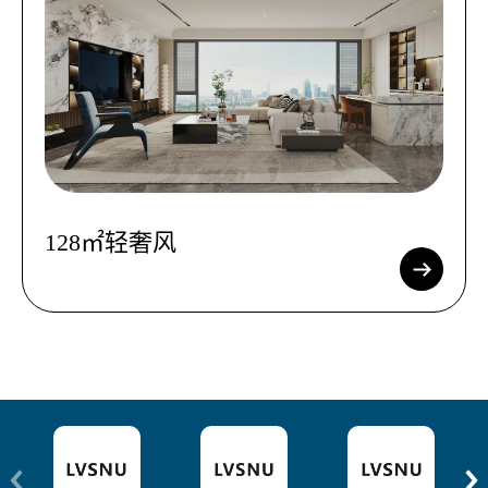
128㎡轻奢风